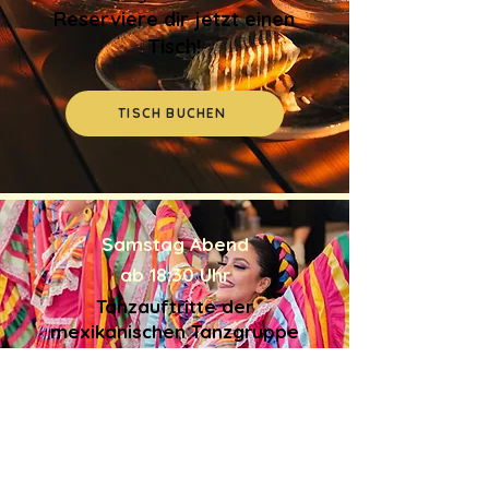
Reserviere dir jetzt einen
Tisch!
TISCH BUCHEN
Samstag Abend
ab 18:30 Uhr
Tanzauftritte der
mexikanischen
Tanzgruppe
Adelitas Tapatias
Sonntag Abend
ab 18:00 Uhr