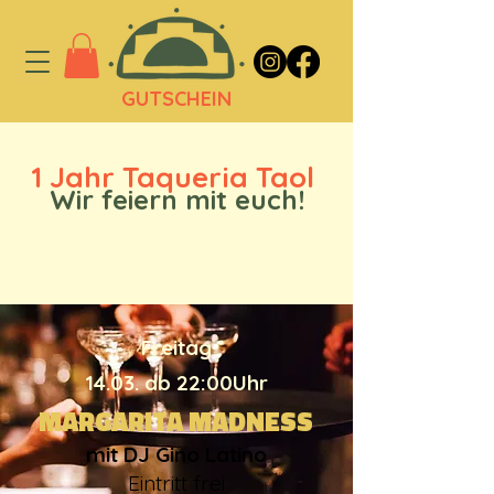
GUTSCHEIN
1 Jahr Taqueria Taol
Wir feiern mit euch!
Freitag
14.03. ab 22:00Uhr
MARGARITA MADNESS
mit DJ Gino Latino
Eintritt frei