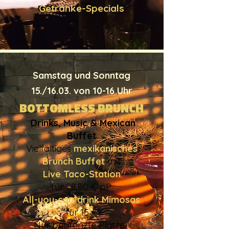
Getränke-Specials
Samstag und Sonntag
15./16.03. von 10-16 Uhr
BOTTOMLESS BRUNCH
Drinks, Music & Mexican
Buffet
Vielfältiges
mexikanisches
Brunch Buffet
mit
Live Taco-Station
für 28,80 € pP
All-you-can-drink Mimosas
für 15 €
​Nur begrenzte Plätze