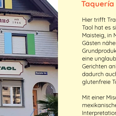
Taquería
​Hier trifft T
Taol hat es 
Maisteig, in
Gästen näher
Grundprodukt
eine unglaub
Gerichten an
dadurch auc
glutenfreie T
Mit einer Mi
mexikanisch
Interpretati