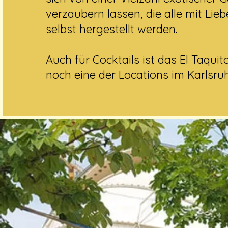
verzaubern lassen, die alle mit Lie
selbst hergestellt werden.
Auch für Cocktails ist das El Taquit
noch eine der Locations im Karlsruhe