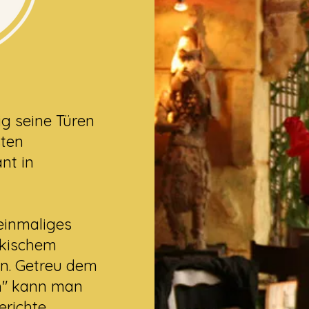
ig seine Türen
sten
nt in
einmaliges
ekischem
n. Getreu dem
h" kann man
erichte