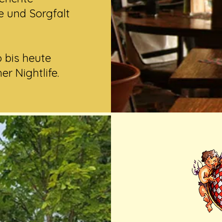
be und Sorgfalt
o bis heute
r Nightlife.