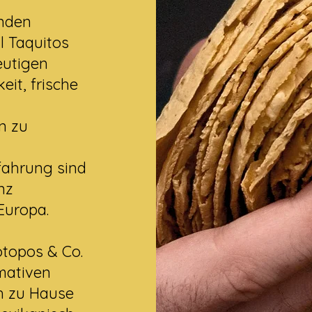
enden
l Taquitos
eutigen
it, frische
n zu
fahrung sind
nz
Europa.
topos & Co.
mativen
ch zu Hause