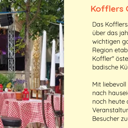
Kofflers
Das Kofflers
über das ja
wichtigen g
Region etabl
Koffler" öst
badische Küc
Mit liebevol
nach hausei
noch heute 
Veranstaltu
Besucher zu